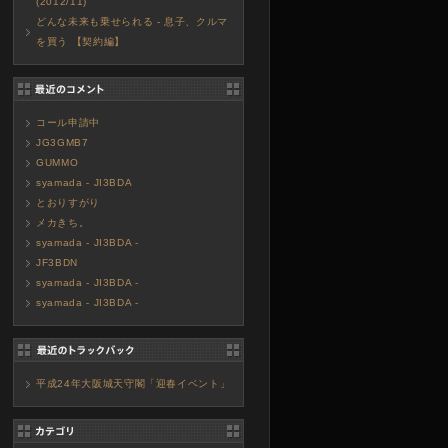
(2012/11)
どんな未来も乗せられる - 息子、クルマ
を買う 【契約編】
コール申請中
JG3GMB7
GUMMO
syamada - JI3BDA
とおりすがり
メカきち。
syamada - JI3BDA -
JF3BDN
syamada - JI3BDA -
syamada - JI3BDA -
平成24年大阪城天守閣「迎春イベント」