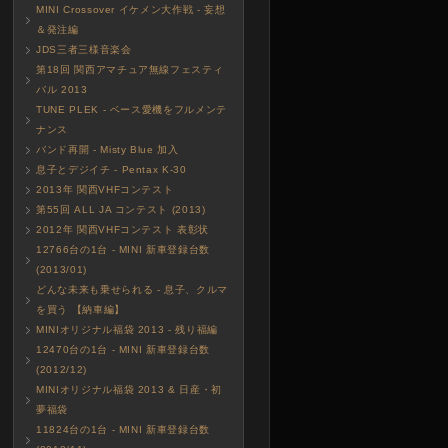
MINI Crossover イケメン大作戦 - 妄想
＆発注編
JDS三者三様音楽会
第18回 関西アマチュア無線フェスティ
バル 2013
TUNE PLEK - ベース愛機をフルメンテ
ナンス
バンド再開 - Misty Blue 加入
息子とデジイチ - Pentax K-30
2013年 関西VHFコンテスト
第55回 ALL JA コンテスト (2013)
2012年 関西VHFコンテスト 表彰状
12766台の1台 - MINI 新車登録台数
(2013/01)
どんな未来も乗せられる - 息子、クルマ
を買う 【納車編】
MINIオリジナル福袋 2013 - 残り福編
12470台の1台 - MINI 新車登録台数
(2012/12)
MINIオリジナル福袋 2013 & 日産・初
夢福袋
11824台の1台 - MINI 新車登録台数