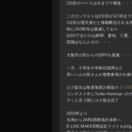
2日目のペースは今までで最低・・
このコンテストは2日目が12:00まで
1日目が悪天候だと移動断念される
特にJA3管外は激減しており
QSOできたのは
静岡、愛知、三重
四国はなんとゼロ・・・
大阪市の区からのQRVも激減・・・
一方、小学生や学校社団局など
若いハムの皆さんが複数参加され嬉
ログ提出は毎度毎度お馴染の
E-LO
コンテスト中にTurbo Hamlog
アッと言う間にログ提出完了
2010年より
当局からJARL関西地方本部へ
E-LOG MAKER用設定ファイル(cfg