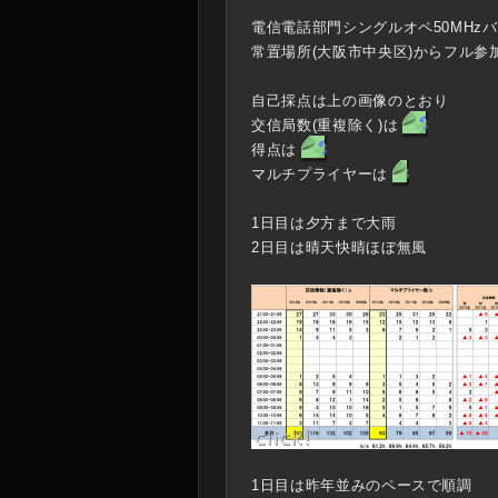
電信電話部門シングルオペ50MHzバ
常置場所(大阪市中央区)からフル参
自己採点は上の画像のとおり
交信局数(重複除く)は
103
得点は
103
マルチプライヤーは
63
1日目は夕方まで大雨
2日目は晴天快晴ほぼ無風
1日目は昨年並みのペースで順調