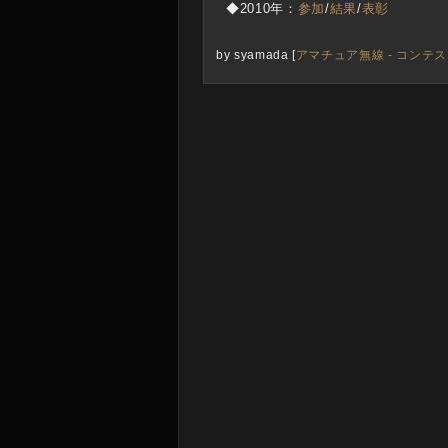
◆2010年：
参加
/
結果
/
表彰
by
syamada
[
アマチュア無線 - コンテ