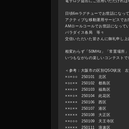
電子ログ提出にご活用いただければ
日頃6mラグチューでお世話になっ
アクティブな移動運用サービスでお
AMロールコールでお世話になって
パラダイス各局
等々
交信いただいた皆さんに御礼申し上
相変わらず「50MHz」「常置場所
いつもながらの楽しいコンテストでした
＜参考：大阪市の区別QSO状況 左から：2
×○×○○ 250101 北区
×○○×× 250102 都島区
×××○× 250103 福島区
×××○× 250104 此花区
××××× 250106 西区
××○×× 250107 港区
××××× 250108 大正区
××○○○ 250109 天王寺区
××××× 250111 浪速区