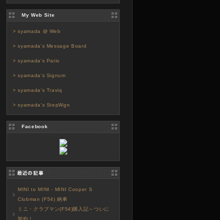
My Web Site
> syamada @ Web
> syamada's Message Board
> syamada's Patio
> syamada's Signum
> syamada's Traviq
> syamada's StepWgn
Facebook
MINI to MINI - MINI Cooper S
Clubman (F54) 納車
ミニ・クラブマン(F54)購入記～ついに
契約！