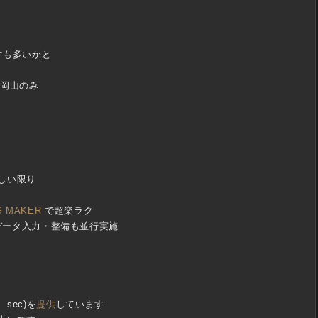
・
方も多いかと
、岡山のみ
しい限り
G MAKER
で超楽ラク
へのデータ入力・整備も並行実施
、sec)を
提供
しています