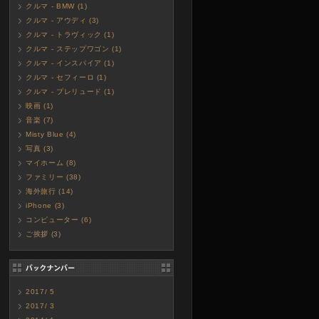
クルマ - BMW (1)
クルマ - アウディ (3)
クルマ - トラヴィック (1)
クルマ - ステップワゴン (1)
クルマ - インスパイア (1)
クルマ - セフィーロ (1)
クルマ - プレリュード (1)
映画 (1)
音楽 (7)
Misty Blue (4)
写真 (3)
マイホーム (8)
ファミリー (38)
海外旅行 (14)
iPhone (3)
コンピューター (6)
ご挨拶 (3)
2017/ 5
2017/ 3