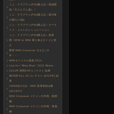
ミニ・クラブマン(F54)購入記～商談開
始！大どんでん返し！
ミニ・クラブマン(F54)購入記～展示車
の購入に悩む
ミニ・クラブマン(F54)購入記～カーラ
イフ・コストのシミュレーション
ミニ・クラブマン(F54)購入記～急展
開！MINI to MINI 乗り換えモードに突
入
愛車 MINI Crossover まもなく6
年・・・
MINIオリジナル福袋 2014
Live Act "Misty Blue" 2013 Winter
2013年 関西VHFコンテスト 結果
第55回 ALL JA コンテスト (2013年) 結
果
15888台の1台 - MINI 新車登録台数
(2013/07)
MINI Crossover イケメン大作戦 - 観察
編
MINI Crossover イケメン大作戦 - 装着
編